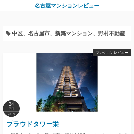
S
名古屋マンションレビュー
k
i
p
中区、名古屋市、新築マンション、野村不動産
t
o
c
マンションレビュー
o
n
t
e
n
t
24
Jul
2019
プラウドタワー栄